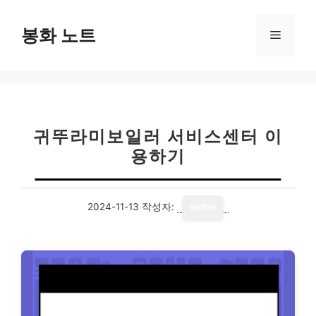
컨
텐
봉화 노트
메
츠
로
뉴
건
너
뛰
기
귀뚜라미보일러 서비스센터 이
용하기
2024-11-13
작성자:
writer