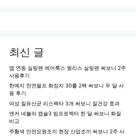
이
이
이
이
지
지
지
지
최신 글
앱 연동 실링팬 에어룩스 윙리스 실링팬 써보니 2주
사용후기
한예지 천연펄프 화장지 30롤 2팩 써보니 두 달 사
용 후기
여성 질유산균 리스펙타 3개 써보니 질건강 효과
앤커 네뷸라 캡슐3 빔프로젝터 한 달 써보니 화질
비교
주황색 안전요원조끼 현장 산업조끼 써보니 2주 사