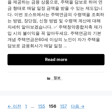
을 제공하는 금융 상품으로, 주택을 담보로 하여 연
금 형태로 매달 일정 금액을 받을 수 있는 제도입니
다. 이번 포스트에서는 주택연금의 수령액을 조회하
는 방법, 장단점, 신청 방법 및 수령액 계산에 대해
자세히 알아보겠습니다. ✅ 주택청약종합저축 재가
입 시의 불이익을 꼭 알아두세요. 주택연금의 기본
개념 주택연금은60세 이상의 노인이 자가 주택을
담보로 금융회사가 매달 일정 …
Read more
카
정보
테
고
리
페
페
페
페
←
이전
1
…
155
156
157
다음
→