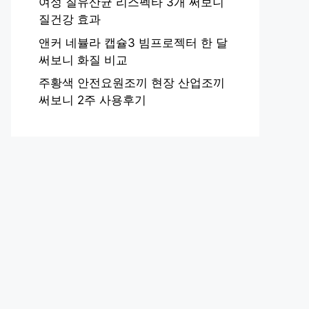
여성 질유산균 리스펙타 3개 써보니
질건강 효과
앤커 네뷸라 캡슐3 빔프로젝터 한 달
써보니 화질 비교
주황색 안전요원조끼 현장 산업조끼
써보니 2주 사용후기