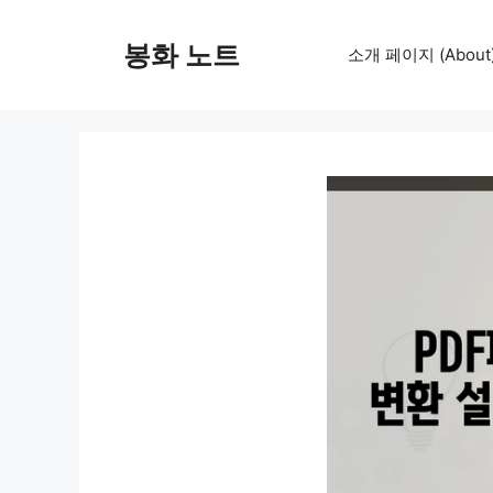
컨
텐
봉화 노트
소개 페이지 (About
츠
로
건
너
뛰
기