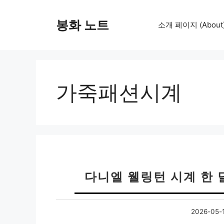
컨
텐
봉화 노트
소개 페이지 (About
츠
로
건
너
뛰
가죽패션시계
기
다니엘 웰링턴 시계 한 
2026-05-