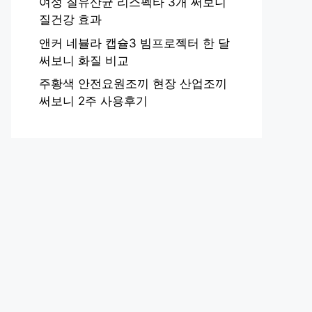
여성 질유산균 리스펙타 3개 써보니
질건강 효과
앤커 네뷸라 캡슐3 빔프로젝터 한 달
써보니 화질 비교
주황색 안전요원조끼 현장 산업조끼
써보니 2주 사용후기