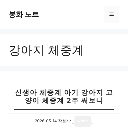
컨
텐
봉화 노트
메
츠
로
뉴
건
너
강아지 체중계
뛰
기
신생아 체중계 아기 강아지 고
양이 체중계 2주 써보니
2026-05-14
작성자:
writer