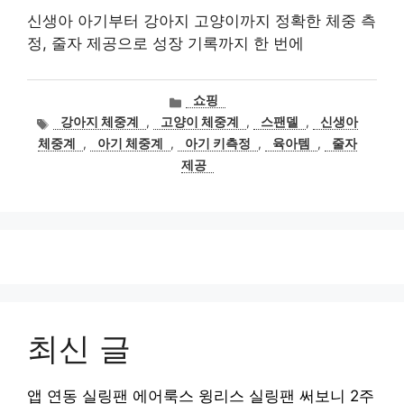
신생아 아기부터 강아지 고양이까지 정확한 체중 측
정, 줄자 제공으로 성장 기록까지 한 번에
카
쇼핑
테
태
강아지 체중계
,
고양이 체중계
,
스팬델
,
신생아
고
그
체중계
,
아기 체중계
,
아기 키측정
,
육아템
,
줄자
리
제공
최신 글
앱 연동 실링팬 에어룩스 윙리스 실링팬 써보니 2주