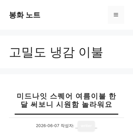
컨
텐
봉화 노트
메
츠
로
뉴
건
너
고밀도 냉감 이불
뛰
기
미드나잇 스퀘어 여름이불 한
달 써보니 시원함 놀라워요
2026-06-07
작성자:
writer