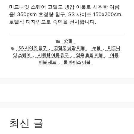
미드나잇 스퀘어 고밀도 냉감 이불로 시원한 여름
을! 350gsm 초경량 침구, SS 사이즈 150x200cm.
호텔식 디자인으로 숙면을 선사합니다.
카
쇼핑
테
태
SS 사이즈 침구
,
고밀도 냉감 이불
,
누블
,
미드나
고
그
잇 스퀘어
,
시원한 여름 침구
,
얇은 호텔 이불
,
여름
리
이불 세트
,
쿨 아이스 이불
최신 글