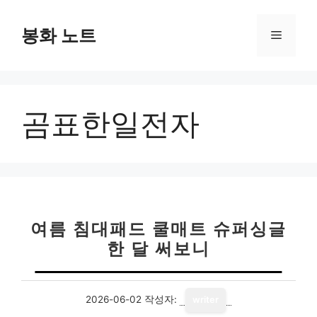
컨
텐
봉화 노트
메
츠
로
뉴
건
너
곰표한일전자
뛰
기
여름 침대패드 쿨매트 슈퍼싱글
한 달 써보니
2026-06-02
작성자:
writer