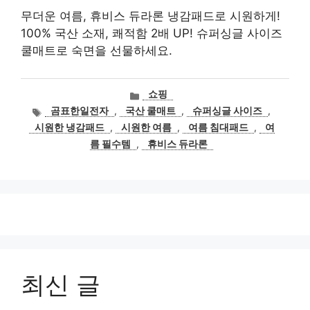
무더운 여름, 휴비스 듀라론 냉감패드로 시원하게!
100% 국산 소재, 쾌적함 2배 UP! 슈퍼싱글 사이즈
쿨매트로 숙면을 선물하세요.
카
쇼핑
테
태
곰표한일전자
,
국산 쿨매트
,
슈퍼싱글 사이즈
,
고
그
시원한 냉감패드
,
시원한 여름
,
여름 침대패드
,
여
리
름 필수템
,
휴비스 듀라론
최신 글