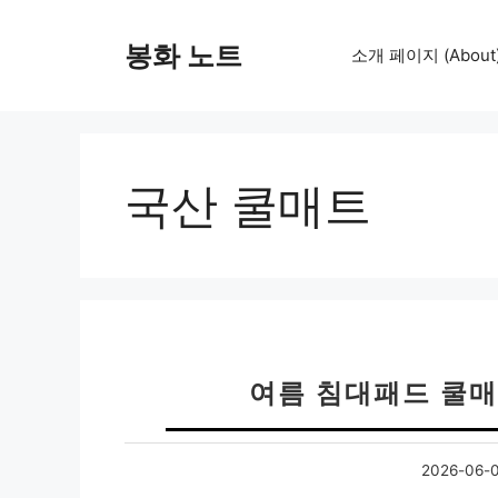
컨
텐
봉화 노트
소개 페이지 (About
츠
로
건
너
뛰
국산 쿨매트
기
여름 침대패드 쿨매
2026-06-