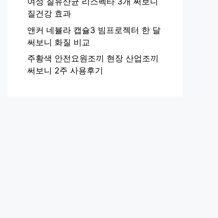
여성 질유산균 리스펙타 3개 써보니
질건강 효과
앤커 네뷸라 캡슐3 빔프로젝터 한 달
써보니 화질 비교
주황색 안전요원조끼 현장 산업조끼
써보니 2주 사용후기