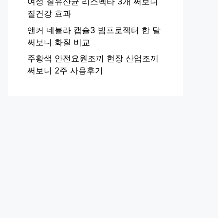
여성 질유산균 리스펙타 3개 써보니
질건강 효과
앤커 네뷸라 캡슐3 빔프로젝터 한 달
써보니 화질 비교
주황색 안전요원조끼 현장 산업조끼
써보니 2주 사용후기