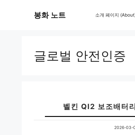
컨
텐
봉화 노트
소개 페이지 (About
츠
로
건
너
뛰
글로벌 안전인증
기
벨킨 QI2 보조배터
2026-03-