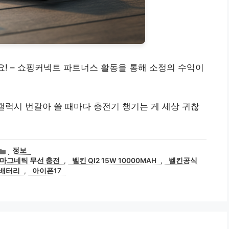
요! – 쇼핑커넥트 파트너스 활동을 통해 소정의 수익이
 갤럭시 번갈아 쓸 때마다 충전기 챙기는 게 세상 귀찮
카
정보
테
마그네틱 무선 충전
,
벨킨 QI2 15W 10000MAH
,
벨킨공식
고
배터리
,
아이폰17
리