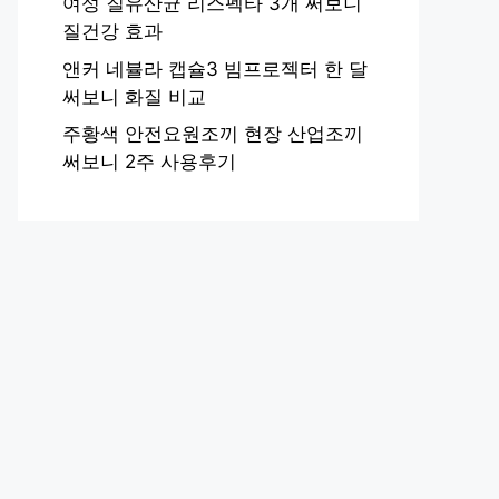
여성 질유산균 리스펙타 3개 써보니
질건강 효과
앤커 네뷸라 캡슐3 빔프로젝터 한 달
써보니 화질 비교
주황색 안전요원조끼 현장 산업조끼
써보니 2주 사용후기