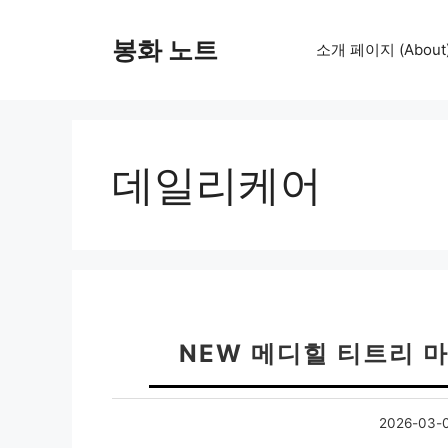
컨
텐
봉화 노트
소개 페이지 (About
츠
로
건
너
뛰
데일리케어
기
NEW 메디힐 티트리 
2026-03-