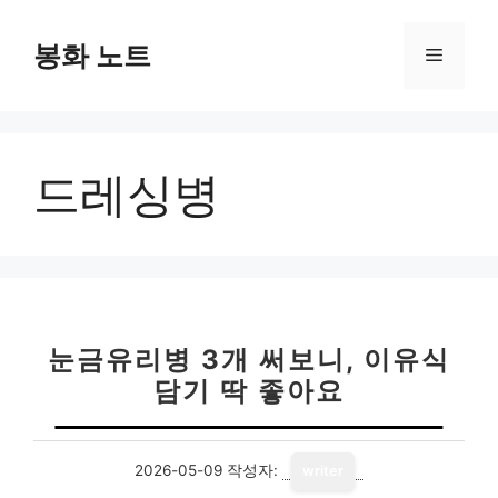
컨
텐
봉화 노트
메
츠
로
뉴
건
너
드레싱병
뛰
기
눈금유리병 3개 써보니, 이유식
담기 딱 좋아요
2026-05-09
작성자:
writer