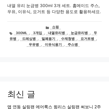
내열 유리 눈금병 300ml 3개 세트. 홈메이드 주스,
우유, 이유식, 요거트 등 다양한 용도로 활용하세요.
카
쇼핑
테
태
300ML
,
3개입
,
내열유리병
,
눈금유리병
,
두
고
그
유병
,
드레싱병
,
밀폐용기
,
수제청병
,
요거트병
,
리
우유병
,
이유식용기
,
주스병
최신 글
앱 연동 실링팬 에어룩스 윙리스 실링팬 써보니 2주