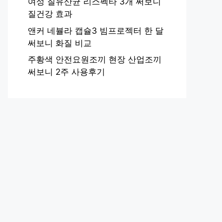
여성 질유산균 리스펙타 3개 써보니
질건강 효과
앤커 네뷸라 캡슐3 빔프로젝터 한 달
써보니 화질 비교
주황색 안전요원조끼 현장 산업조끼
써보니 2주 사용후기