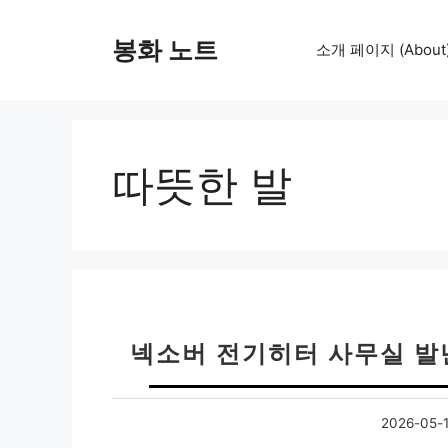
컨
텐
봉화 노트
소개 페이지 (About
츠
로
건
너
뛰
따뜻한 발
기
넥소버 전기히터 사무실 발
2026-05-