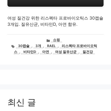
여성 질건강 위한 리스펙타 프로바이오틱스 30캡슐
3개입. 질유산균, 비타민D, 아연 함유.
카
쇼핑
테
태
30캡슐
,
3개
,
RAEL
,
리스펙타 프로바이오틱
고
그
스
,
비타민D
,
아연
,
여성 질유산균
,
질건강
리
최신 글