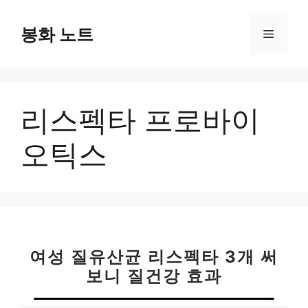
컨
텐
봉화 노트
메
츠
로
뉴
건
너
리스펙타 프로바이
뛰
기
오틱스
여성 질유산균 리스펙타 3개 써
보니 질건강 효과