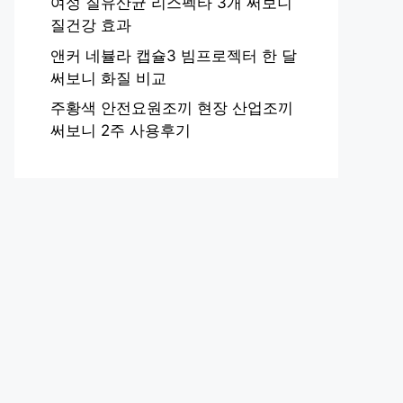
여성 질유산균 리스펙타 3개 써보니
질건강 효과
앤커 네뷸라 캡슐3 빔프로젝터 한 달
써보니 화질 비교
주황색 안전요원조끼 현장 산업조끼
써보니 2주 사용후기