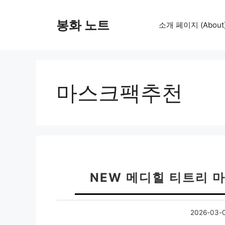
컨
텐
봉화 노트
소개 페이지 (About
츠
로
건
너
뛰
마스크팩추천
기
NEW 메디힐 티트리 
2026-03-