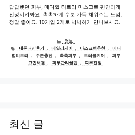
답답했던 피부, 메디힐 티트리 마스크로 편안하게
진정시켜봐요. 촉촉하게 수분 가득 채워주는 느낌,
정말 좋아요. 10개입 2개로 넉넉하게 만나보세요.
카
정보
테
태
내돈내산후기
,
데일리케어
,
마스크팩추천
,
메디
고
그
힐티트리
,
수분충전
,
촉촉피부
,
트러블케어
,
피부
리
고민해결
,
피부관리꿀팁
,
피부진정
최신 글