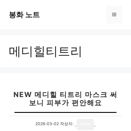
컨
텐
봉화 노트
메
츠
로
뉴
건
너
메디힐티트리
뛰
기
NEW 메디힐 티트리 마스크 써
보니 피부가 편안해요
2026-03-02
작성자:
writer