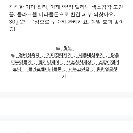
칙칙한 기미 잡티, 이제 안녕! 멜라닌 색소침착 고민
끝. 클라르웰 미라클톤으로 환한 피부 되찾아요.
30g 2개 구성으로 꾸준히 관리해요. 정말 효과 좋아
요!
카
정보
테
태
검버섯흑자
,
기미잡티제거
,
내돈내산후기
,
맑은
고
그
피부만들기
,
멜라닌케어
,
색소침착개선
,
스팟아멜라
리
토닝
,
클라르웰미라클톤
,
피부고민끝
,
환한얼굴찾
기