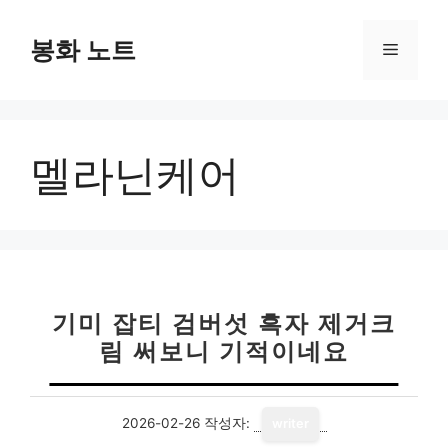
컨
텐
봉화 노트
메
츠
로
뉴
건
너
멜라닌케어
뛰
기
기미 잡티 검버섯 흑자 제거크
림 써보니 기적이네요
2026-02-26
작성자:
writer