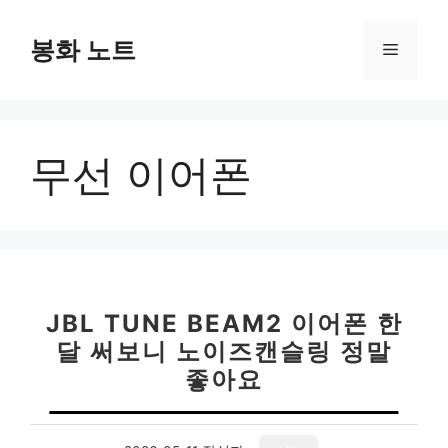
컨
텐
봉화 노트
메
츠
로
뉴
건
너
무선 이어폰
뛰
기
JBL TUNE BEAM2 이어폰 한
달 써보니 노이즈캔슬링 정말
좋아요