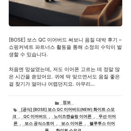
[BOSE] 보스 QC 이어버드 써보니 음질 대박 후기 –
쇼핑커넥트 파트너스 활동을 통해 소정의 수익이 발
생할 수 있습니다.
처음엔 망설였는데, 저도 이어폰 고르는 데 정말 많
은 시간을 쏟았어요. 귀에 딱 맞으면서도 음질 좋은
걸 찾기가 얼마나 어렵던지요. 아무리…
카
정보
테
태
[공식] [BOSE] 보스 QC 이어버드(NEW) 화이트 스모
고
그
크
,
QC 이어버드
,
노이즈캔슬링 이어폰
,
무선 이어
리
폰
,
보스 공식스토어
,
보스 이어폰
,
블루투스 이어
폰
,
화이트 스모크