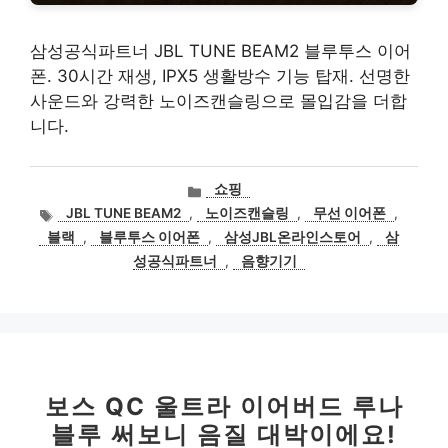
삼성공식파트너 JBL TUNE BEAM2 블루투스 이어
폰. 30시간 재생, IPX5 생활방수 기능 탑재. 선명한
사운드와 강력한 노이즈캔슬링으로 몰입감을 더합
니다.
카
쇼핑
테
태
JBL TUNE BEAM2
,
노이즈캔슬링
,
무선 이어폰
,
고
그
블랙
,
블루투스 이어폰
,
삼성JBL온라인스토어
,
삼
리
성공식파트너
,
음향기기
보스 QC 울트라 이어버드 루나
블루 써보니 음질 대박이에요!