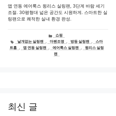
앱 연동 에어룩스 윙리스 실링팬, 3단계 바람 세기
조절. 30평형대 넓은 공간도 시원하게. 스마트한 실
링팬으로 쾌적한 실내 환경 완성.
카
쇼핑
테
태
날개없는 실링팬
,
더쎈조명
,
방등 실링팬
,
스마
고
그
트홈
,
앱 연동 실링팬
,
에어룩스 실링팬
,
윙리스 실링
리
팬
최신 글