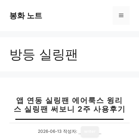
컨
텐
봉화 노트
메
츠
로
뉴
건
너
방등 실링팬
뛰
기
앱 연동 실링팬 에어룩스 윙리
스 실링팬 써보니 2주 사용후기
2026-06-13
작성자:
writer