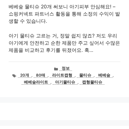
베베숲 물티슈 20개 써보니 아기피부 안심해요! –
쇼핑커넥트 파트너스 활동을 통해 소정의 수익이 발
생할 수 있습니다.
아기 물티슈 고르는 거, 정말 쉽지 않죠? 저도 우리
아기에게 안전하고 순한 제품만 주고 싶어서 수많은
제품을 비교하고 후기를 뒤졌어요. 혹…
카
정보
테
태
20개
,
80매
,
라이트캡형
,
물티슈
,
베베숲
,
고
그
베베숲라이트
,
아기물티슈
,
캡형물티슈
리