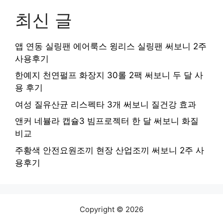
최신 글
앱 연동 실링팬 에어룩스 윙리스 실링팬 써보니 2주
사용후기
한예지 천연펄프 화장지 30롤 2팩 써보니 두 달 사
용 후기
여성 질유산균 리스펙타 3개 써보니 질건강 효과
앤커 네뷸라 캡슐3 빔프로젝터 한 달 써보니 화질
비교
주황색 안전요원조끼 현장 산업조끼 써보니 2주 사
용후기
Copyright © 2026