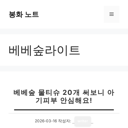
컨
텐
봉화 노트
메
츠
로
뉴
건
너
베베숲라이트
뛰
기
베베숲 물티슈 20개 써보니 아
기피부 안심해요!
2026-03-16
작성자:
writer