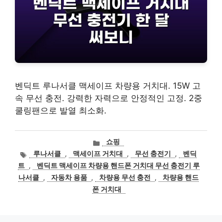
벤딕트 루나서클 맥세이프 차량용 거치대. 15W 고
속 무선 충전. 강력한 자력으로 안정적인 고정. 2중
쿨링팬으로 발열 최소화.
카
쇼핑
테
태
루나서클
,
맥세이프 거치대
,
무선 충전기
,
벤딕
고
그
트
,
벤딕트 맥세이프 차량용 핸드폰 거치대 무선 충전기 루
리
나서클
,
자동차 용품
,
차량용 무선 충전
,
차량용 핸드
폰 거치대