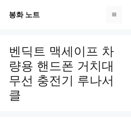
컨
텐
봉화 노트
메
츠
로
뉴
건
너
벤딕트 맥세이프 차
뛰
기
량용 핸드폰 거치대
무선 충전기 루나서
클