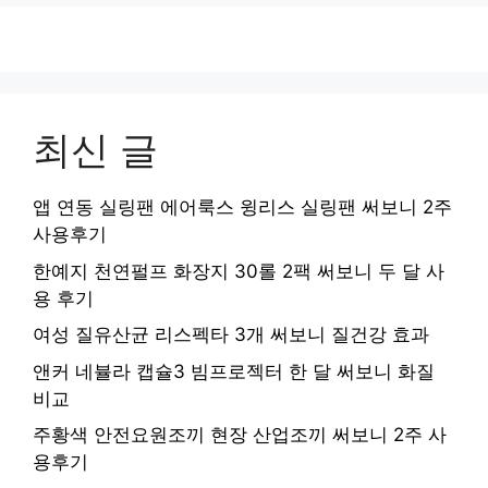
최신 글
앱 연동 실링팬 에어룩스 윙리스 실링팬 써보니 2주
사용후기
한예지 천연펄프 화장지 30롤 2팩 써보니 두 달 사
용 후기
여성 질유산균 리스펙타 3개 써보니 질건강 효과
앤커 네뷸라 캡슐3 빔프로젝터 한 달 써보니 화질
비교
주황색 안전요원조끼 현장 산업조끼 써보니 2주 사
용후기