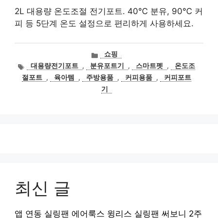
2L 대용량 온도조절 전기포트. 40℃ 분유, 90℃ 커
피 등 5단계 온도 설정으로 편리하게 사용하세요.
카
쇼핑
테
태
대용량전기포트
,
분유포트기
,
스마트펫
,
온도조
고
그
절포트
,
육아템
,
주방용품
,
커피용품
,
커피포트
리
기
최신 글
앱 연동 실링팬 에어룩스 윙리스 실링팬 써보니 2주