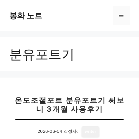
컨
텐
봉화 노트
메
츠
로
뉴
건
너
분유포트기
뛰
기
온도조절포트 분유포트기 써보
니 3개월 사용후기
2026-06-04
작성자:
writer