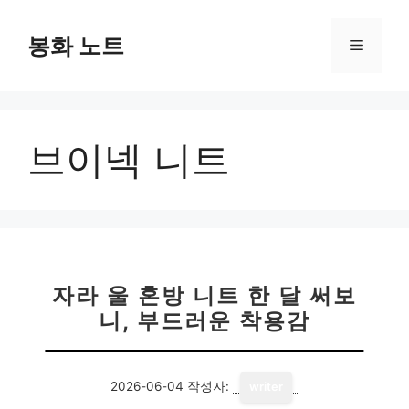
컨
텐
봉화 노트
메
츠
로
뉴
건
너
브이넥 니트
뛰
기
자라 울 혼방 니트 한 달 써보
니, 부드러운 착용감
2026-06-04
작성자:
writer