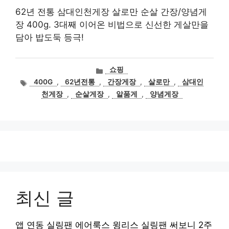
62년 전통 삼대인천게장 살로만 순살 간장/양념게
장 400g. 3대째 이어온 비법으로 신선한 게살만을
담아 밥도둑 등극!
카
쇼핑
테
태
400G
,
62년전통
,
간장게장
,
살로만
,
삼대인
고
그
천게장
,
순살게장
,
알품게
,
양념게장
리
최신 글
앱 연동 실링팬 에어룩스 윙리스 실링팬 써보니 2주