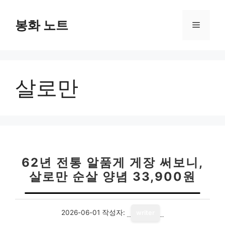
컨
텐
봉화 노트
메
츠
로
뉴
건
너
살로만
뛰
기
62년 전통 알품게 게장 써보니,
살로만 순살 양념 33,900원
2026-06-01
작성자:
writer