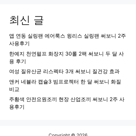
최신 글
앱 연동 실링팬 에어룩스 윙리스 실링팬 써보니 2주
사용후기
한예지 천연펄프 화장지 30롤 2팩 써보니 두 달 사
용 후기
여성 질유산균 리스펙타 3개 써보니 질건강 효과
앤커 네뷸라 캡슐3 빔프로젝터 한 달 써보니 화질
비교
주황색 안전요원조끼 현장 산업조끼 써보니 2주 사
용후기
Copyright © 2026