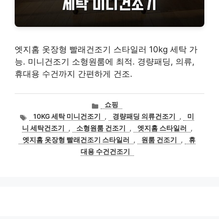
엣지홈 옷장형 빨래건조기 스타일러 10kg 세탁 가
능. 미니건조기 소형원룸에 최적. 경량패딩, 의류,
휴대용 수건까지 간편하게 건조.
카
쇼핑
테
태
10KG 세탁 미니건조기
,
경량패딩 의류건조기
,
미
고
그
니 세탁건조기
,
소형원룸 건조기
,
엣지홈 스타일러
,
리
엣지홈 옷장형 빨래건조기 스타일러
,
원룸 건조기
,
휴
대용 수건건조기