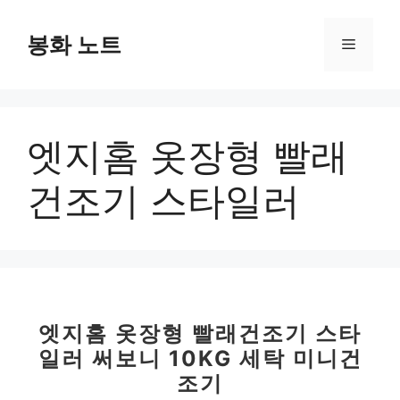
컨
텐
봉화 노트
메
츠
로
뉴
건
너
엣지홈 옷장형 빨래
뛰
기
건조기 스타일러
엣지홈 옷장형 빨래건조기 스타
일러 써보니 10KG 세탁 미니건
조기