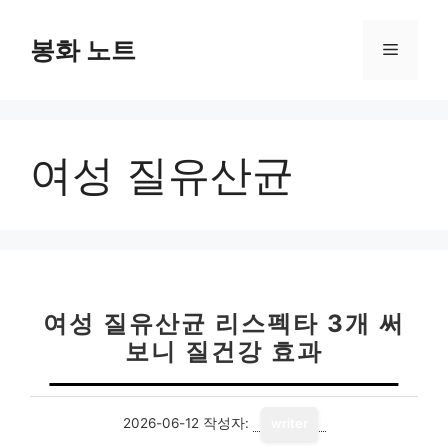
컨
텐
봉화 노트
메
츠
로
뉴
건
너
여성 질유산균
뛰
기
여성 질유산균 리스펙타 3개 써
보니 질건강 효과
2026-06-12
작성자:
writer