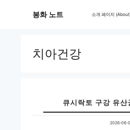
컨
텐
봉화 노트
소개 페이지 (About
츠
로
건
너
뛰
치아건강
기
큐시락토 구강 유산
2026-06-