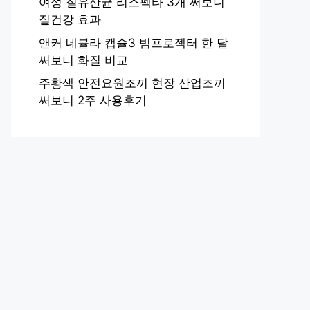
여성 질유산균 리스펙타 3개 써보니
질건강 효과
앤커 네뷸라 캡슐3 빔프로젝터 한 달
써보니 화질 비교
주황색 안전요원조끼 현장 산업조끼
써보니 2주 사용후기