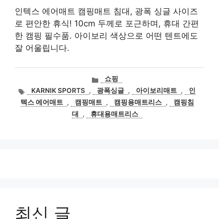
인텍스 에어매트 캠핑매트 침대, 광폭 싱글 사이즈
로 편안한 휴식! 10cm 두께로 포근하며, 휴대 간편
한 캠핑 필수품. 아이보리 색상으로 어떤 텐트에도
잘 어울립니다.
카
쇼핑
테
태
KARNIK SPORTS
,
광폭싱글
,
아이보리매트
,
인
고
그
텍스 에어매트
,
캠핑매트
,
캠핑용매트리스
,
캠핑침
리
대
,
휴대용매트리스
최신 글