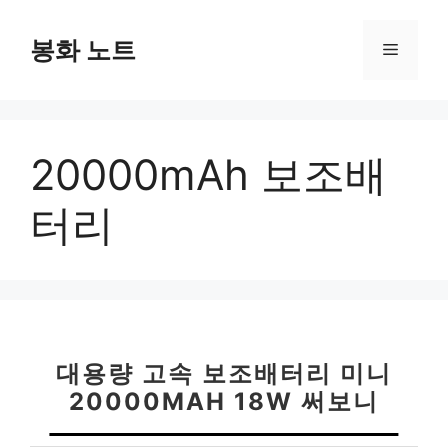
컨
텐
봉화 노트
메
츠
로
뉴
건
너
20000mAh 보조배
뛰
기
터리
대용량 고속 보조배터리 미니
20000MAH 18W 써보니