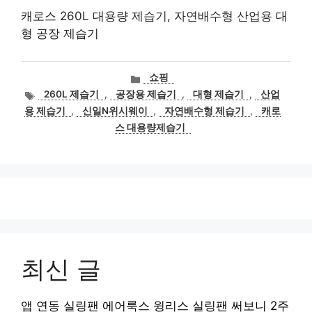
캐로스 260L 대용량 제습기, 자연배수형 산업용 대
형 공장 제습기
카
쇼핑
테
태
260L 제습기
,
공장용 제습기
,
대형 제습기
,
산업
고
그
용 제습기
,
신일N위시웨이
,
자연배수형 제습기
,
캐로
리
스 대용량제습기
최신 글
앱 연동 실링팬 에어룩스 윙리스 실링팬 써보니 2주