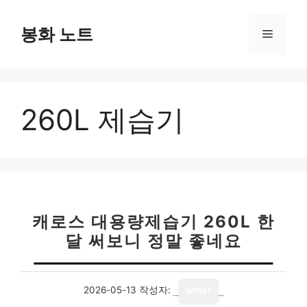
컨
텐
봉화 노트
메
츠
로
뉴
건
너
260L 제습기
뛰
기
캐로스 대용량제습기 260L 한
달 써보니 정말 좋네요
2026-05-13
작성자:
writer