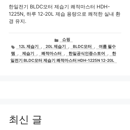
한일전기 BLDC모터 제습기 쾌적마스터 HDH-
1225N, 하루 12-20L 제습 용량으로 쾌적한 실내 환
경 유지.
카
쇼핑
테
태
12L 제습기
,
20L 제습기
,
BLDC모터
,
여름 필수
고
그
템
,
제습기
,
쾌적마스터
,
한일공식인증스토어
,
한
리
일전기 BLDC모터 제습기 쾌적마스터 HDH-1225N 12-20L
최신 글