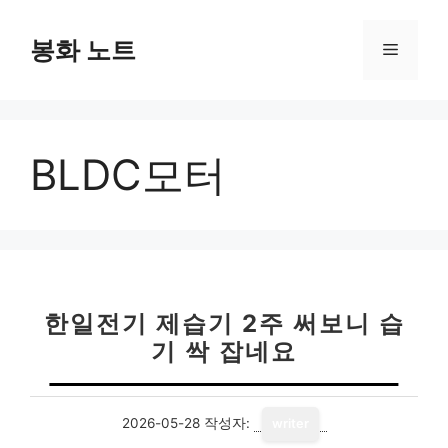
컨
텐
봉화 노트
메
츠
로
뉴
건
너
BLDC모터
뛰
기
한일전기 제습기 2주 써보니 습
기 싹 잡네요
2026-05-28
작성자:
writer