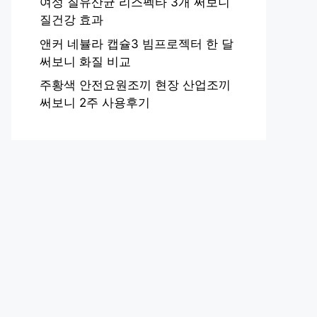
여성 질유산균 리스펙타 3개 써보니
질건강 효과
앤커 네뷸라 캡슐3 빔프로젝터 한 달
써보니 화질 비교
주황색 안전요원조끼 현장 산업조끼
써보니 2주 사용후기