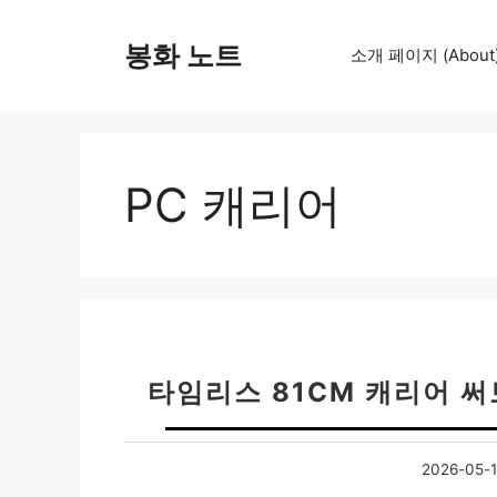
컨
텐
봉화 노트
소개 페이지 (About
츠
로
건
너
뛰
PC 캐리어
기
타임리스 81CM 캐리어 써
2026-05-