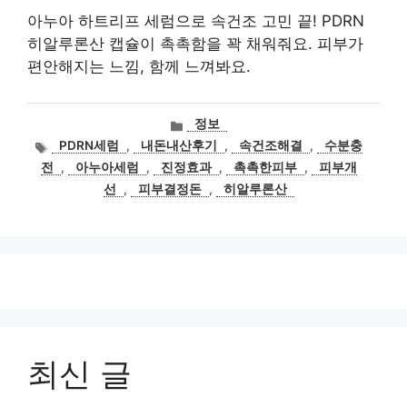
아누아 하트리프 세럼으로 속건조 고민 끝! PDRN
히알루론산 캡슐이 촉촉함을 꽉 채워줘요. 피부가
편안해지는 느낌, 함께 느껴봐요.
카
정보
테
태
PDRN세럼
,
내돈내산후기
,
속건조해결
,
수분충
고
그
전
,
아누아세럼
,
진정효과
,
촉촉한피부
,
피부개
리
선
,
피부결정돈
,
히알루론산
최신 글