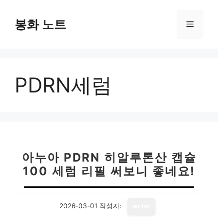
컨
텐
봉화 노트
메
츠
로
뉴
건
너
PDRN세럼
뛰
기
아누아 PDRN 히알루론산 캡슐
100 세럼 리필 써보니 좋네요!
2026-03-01
작성자:
writer