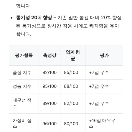
합니다.
통기성 20% 향상
–
기존 일반 볼캡 대비 20% 향상
된 통기성
으로 장시간 착용 시에도 쾌적함을 유지
합니다.
업계 평
평가항목
측정값
평가
균
품질 지수
92/100
85/100
+7점 우수
성능 지수
95/100
88/100
+7점 우수
내구성 점
89/100
82/100
+7점 우수
수
가성비 점
+16점 매우우
96/100
80/100
수
수