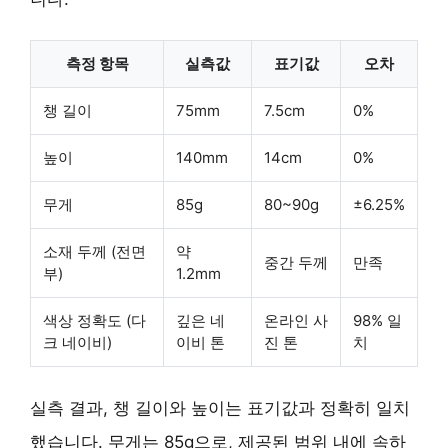
측정 항목
실측값
표기값
오차
챙 길이
75mm
7.5cm
0%
높이
140mm
14cm
0%
무게
85g
80~90g
±6.25%
소재 두께 (전면
약
중간 두께
만족
부)
1.2mm
색상 정확도 (다
깊은 네
온라인 사
98% 일
크 네이비)
이비 톤
진 톤
치
실측 결과, 챙 길이와 높이는 표기값과 정확히 일치
했습니다. 무게는 85g으로, 제공된 범위 내에 속하