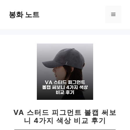
컨
텐
봉화 노트
메
츠
로
뉴
건
너
뛰
기
VA 스터드 피그먼트 볼캡 써보
니 4가지 색상 비교 후기