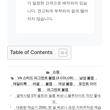
가 일정한 간격으로 배치되어 있습
니다. 견고하게 부착되어 쉽게 떨어
지지 않습니다.
Table of Contents
카
쇼핑
테
태
VA 스터드 피그먼트 볼캡 (4 COLOR)
,
남성 볼캡
,
고
그
데일리룩
,
바잘
,
볼캡
,
여성 볼캡
,
포인트 아이
리
템
,
피그먼트 볼캡
갤럭시탭 S11 울트라 필름 써보니 블루라이트 차단 좋네
요
대용량 제습기 200L 한 달 써보니 공장 지하주차장 제습