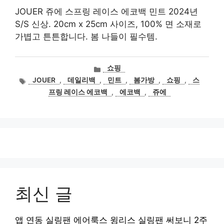
JOUER 쥬에 스프링 레이스 에코백 민트 2024년
S/S 신상. 20cm x 25cm 사이즈, 100% 면 소재로
가볍고 튼튼합니다. 봄 나들이 필수템.
카
쇼핑
테
태
JOUER
,
데일리백
,
민트
,
봄가방
,
쇼핑
,
스
고
그
프링 레이스 에코백
,
에코백
,
쥬에
리
최신 글
앱 연동 실링팬 에어룩스 윙리스 실링팬 써보니 2주