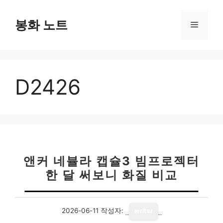
컨
텐
봉화 노트
메
츠
로
뉴
건
너
D2426
뛰
기
앤커 네뷸라 캡슐3 빔프로젝터
한 달 써보니 화질 비교
2026-06-11
작성자:
writer