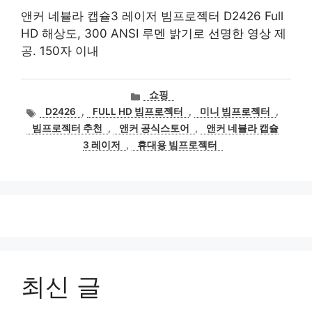
앤커 네뷸라 캡슐3 레이저 빔프로젝터 D2426 Full
HD 해상도, 300 ANSI 루멘 밝기로 선명한 영상 제
공. 150자 이내
카
쇼핑
테
태
D2426
,
FULL HD 빔프로젝터
,
미니 빔프로젝터
,
고
그
빔프로젝터 추천
,
앤커 공식스토어
,
앤커 네뷸라 캡슐
리
3 레이저
,
휴대용 빔프로젝터
최신 글