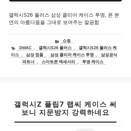
갤럭시S26 플러스 삼성 클리어 케이스 투명, 폰 본
연의 아름다움을 그대로 보여주는 깔끔함
카
쇼핑
테
태
DMAC
,
갤럭시S26 플러스
,
갤럭시S26 플러스 케
고
그
이스
,
삼성 정품
,
삼성 클리어 케이스 투명
,
삼성공식
리
파트너
,
스마트폰 액세서리
,
투명 케이스
갤럭시Z 플립7 랩씨 케이스 써
보니 지문방지 강력하네요