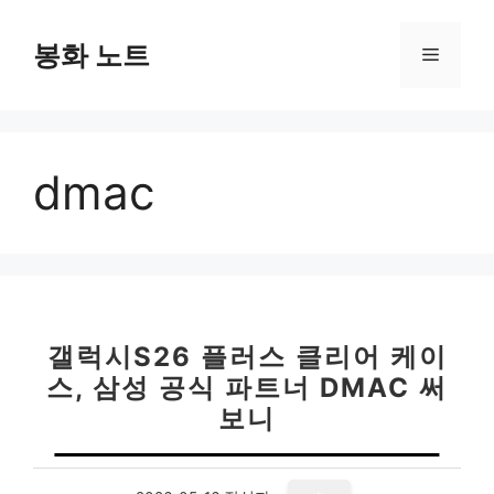
컨
텐
봉화 노트
메
츠
로
뉴
건
너
dmac
뛰
기
갤럭시S26 플러스 클리어 케이
스, 삼성 공식 파트너 DMAC 써
보니