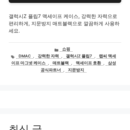
갤럭시Z 플립7 맥세이프 케이스, 강력한 자력으로
편리하게, 지문방지 매트블랙으로 깔끔하게 사용하
세요.
카
쇼핑
테
태
DMAC
,
강력한 자력
,
갤럭시Z 플립7
,
랩씨 맥세
고
그
이프 마그넷 케이스
,
매트블랙
,
맥세이프 호환
,
삼성
리
공식파트너
,
지문방지
최신 글