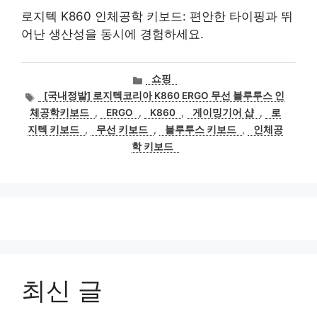
로지텍 K860 인체공학 키보드: 편안한 타이핑과 뛰
어난 생산성을 동시에 경험하세요.
카
쇼핑
테
태
[국내정발] 로지텍코리아 K860 ERGO 무선 블루투스 인
고
그
체공학키보드
,
ERGO
,
K860
,
게이밍기어 샵
,
로
리
지텍 키보드
,
무선 키보드
,
블루투스 키보드
,
인체공
학 키보드
최신 글