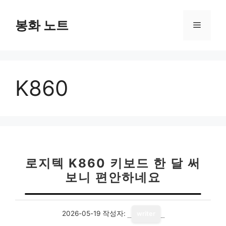
컨
텐
봉화 노트
메
츠
로
뉴
건
너
K860
뛰
기
로지텍 K860 키보드 한 달 써
보니 편안하네요
2026-05-19
작성자:
writer